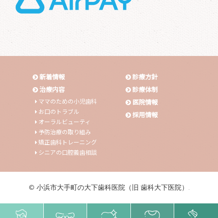
新着情報
診療方針
治療内容
診療体制
ママのための小児歯科
医院情報
お口のトラブル
採用情報
オーラルビューティ
予防治療の取り組み
矯正歯科トレーニング
シニアの口腔義歯相談
© 小浜市大手町の大下歯科医院（旧 歯科大下医院）.